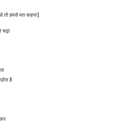
ाओ तो हमसे मत कहना|
े चढ़ा
ला
छोरा है
 कर