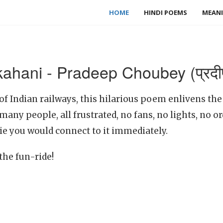
HOME
HINDI POEMS
MEANI
 kahani - Pradeep Choubey (प्रदीप
 of Indian railways, this hilarious poem enlivens the
many people, all frustrated, no fans, no lights, no ord
gie you would connect to it immediately.
the fun-ride!