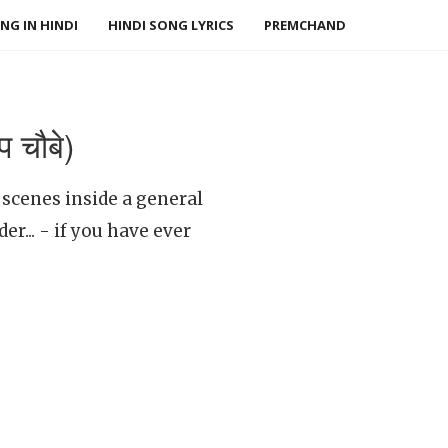
NG IN HINDI
HINDI SONG LYRICS
PREMCHAND
 चौबे)
 scenes inside a general
er... - if you have ever