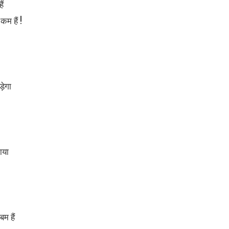
ैं
म हैं !
़ेगा
ाया
म हैं