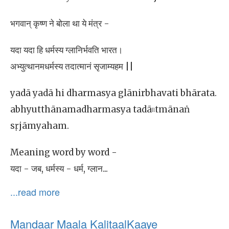
भगवान् कृष्ण ने बोला था ये मंत्र -
यदा यदा हि धर्मस्य ग्लानिर्भवति भारत।
अभ्युत्थानमधर्मस्य तदात्मानं सृजाम्यहम ||
yadā yadā hi dharmasya glānirbhavati bhārata.
abhyutthānamadharmasya tadā৷৷tmānaṅ
sṛjāmyaham.
Meaning word by word -
यदा - जब, धर्मस्य - धर्म, ग्लान...
...read more
Mandaar Maala KalitaalKaaye