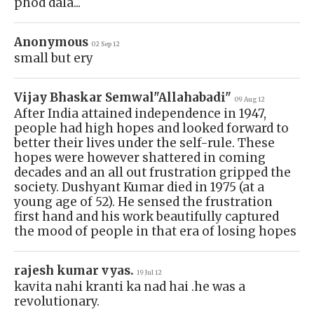
phod dala...
Anonymous
02 Sep 12
small but ery
Vijay Bhaskar Semwal"Allahabadi"
09 Aug 12
After India attained independence in 1947,
people had high hopes and looked forward to
better their lives under the self-rule. These
hopes were however shattered in coming
decades and an all out frustration gripped the
society. Dushyant Kumar died in 1975 (at a
young age of 52). He sensed the frustration
first hand and his work beautifully captured
the mood of people in that era of losing hopes
rajesh kumar vyas.
19 Jul 12
kavita nahi kranti ka nad hai .he was a
revolutionary.