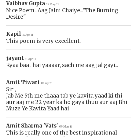
Vaibhav Gupta
18 May 11
Nice Poem...Aag Jalni Chaiye..."The Burning
Desire"
Kapil
14 Apr 11
This poem is very excellent.
jayant
11 Apr 11
Kyaa baat hai yaaaar, sach me aag jal gayi...
Amit Tiwari
08 Apr 11
Sir ,
Jab Me 5th me thaaa tab ye kavita yaad ki thi
aur aaj me 22 year ka ho gaya thuu aur aaj Bhi
Muze Ye Kavita Yaad hai
Amit Sharma 'Vats'
09 Mar 11
This is really one of the best inspirational