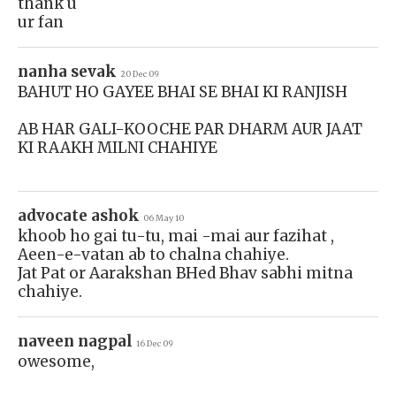
thank u
ur fan
nanha sevak
20 Dec 09
BAHUT HO GAYEE BHAI SE BHAI KI RANJISH
AB HAR GALI-KOOCHE PAR DHARM AUR JAAT
KI RAAKH MILNI CHAHIYE
advocate ashok
06 May 10
khoob ho gai tu-tu, mai -mai aur fazihat ,
Aeen-e-vatan ab to chalna chahiye.
Jat Pat or Aarakshan BHed Bhav sabhi mitna
chahiye.
naveen nagpal
16 Dec 09
owesome,