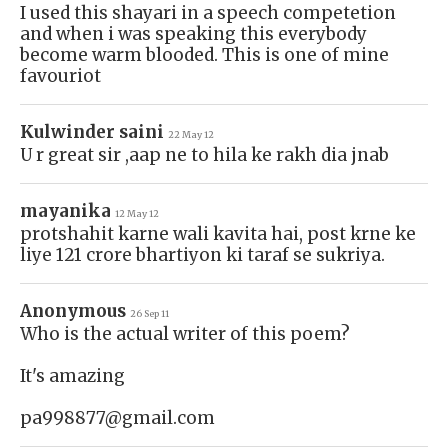
I used this shayari in a speech competetion
and when i was speaking this everybody
become warm blooded. This is one of mine
favouriot
Kulwinder saini
22 May 12
U r great sir ,aap ne to hila ke rakh dia jnab
mayanika
12 May 12
protshahit karne wali kavita hai, post krne ke
liye 121 crore bhartiyon ki taraf se sukriya.
Anonymous
26 Sep 11
Who is the actual writer of this poem?
It's amazing
pa998877@gmail.com