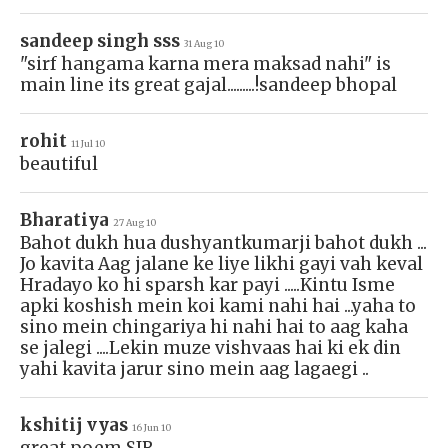
sandeep singh sss
31 Aug 10
"sirf hangama karna mera maksad nahi" is
main line its great gajal.........!sandeep bhopal
rohit
11 Jul 10
beautiful
Bharatiya
27 Aug 10
Bahot dukh hua dushyantkumarji bahot dukh ...
Jo kavita Aag jalane ke liye likhi gayi vah keval
Hradayo ko hi sparsh kar payi .....Kintu Isme
apki koshish mein koi kami nahi hai ...yaha to
sino mein chingariya hi nahi hai to aag kaha
se jalegi ....Lekin muze vishvaas hai ki ek din
yahi kavita jarur sino mein aag lagaegi ..
kshitij vyas
16 Jun 10