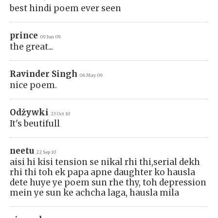
best hindi poem ever seen
prince
09 Jun 09
the great...
Ravinder Singh
06 May 09
nice poem.
Odżywki
23 Oct 10
It's beutifull
neetu
22 Sep 10
aisi hi kisi tension se nikal rhi thi,serial dekh
rhi thi toh ek papa apne daughter ko hausla
dete huye ye poem sun rhe thy, toh depression
mein ye sun ke achcha laga, hausla mila