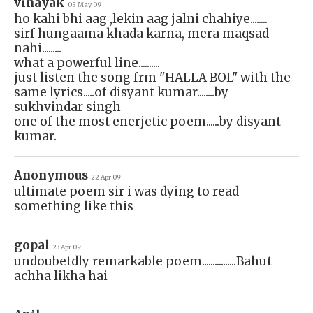
vinayak
05 May 09
ho kahi bhi aag ,lekin aag jalni chahiye........
sirf hungaama khada karna, mera maqsad
nahi.........
what a powerful line..........
just listen the song frm "HALLA BOL" with the
same lyrics.....of disyant kumar........by
sukhvindar singh
one of the most enerjetic poem......by disyant
kumar.
Anonymous
22 Apr 09
ultimate poem sir i was dying to read
something like this
gopal
23 Apr 09
undoubetdly remarkable poem................Bahut
achha likha hai