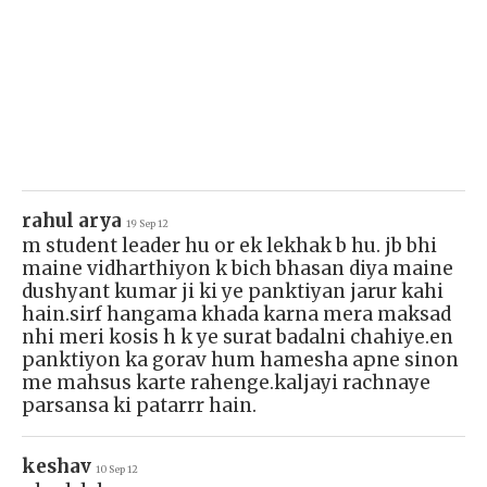
rahul arya
19 Sep 12
m student leader hu or ek lekhak b hu. jb bhi
maine vidharthiyon k bich bhasan diya maine
dushyant kumar ji ki ye panktiyan jarur kahi
hain.sirf hangama khada karna mera maksad
nhi meri kosis h k ye surat badalni chahiye.en
panktiyon ka gorav hum hamesha apne sinon
me mahsus karte rahenge.kaljayi rachnaye
parsansa ki patarrr hain.
keshav
10 Sep 12