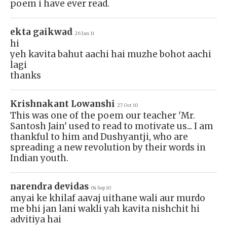
poem i have ever read.
ekta gaikwad
26 Jan 11
hi
yeh kavita bahut aachi hai muzhe bohot aachi
lagi
thanks
Krishnakant Lowanshi
27 Oct 10
This was one of the poem our teacher 'Mr.
Santosh Jain' used to read to motivate us... I am
thankful to him and Dushyantji, who are
spreading a new revolution by their words in
Indian youth.
narendra devidas
04 Sep 10
anyai ke khilaf aavaj uithane wali aur murdo
me bhi jan lani wakli yah kavita nishchit hi
advitiya hai