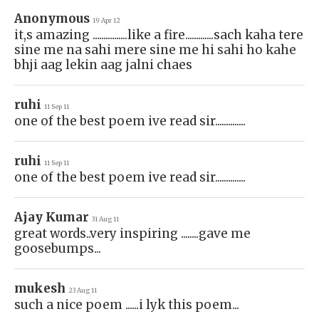
Anonymous
19 Apr 12
it,s amazing ................like a fire.............sach kaha tere
sine me na sahi mere sine me hi sahi ho kahe
bhji aag lekin aag jalni chaes
ruhi
11 Sep 11
one of the best poem ive read sir..............
ruhi
11 Sep 11
one of the best poem ive read sir..............
Ajay Kumar
31 Aug 11
great words..very inspiring ........gave me
goosebumps...
mukesh
23 Aug 11
such a nice poem ......i lyk this poem...