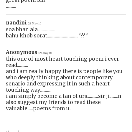
great poem SIR
...........
nandini
28 May 10
soa bhan ala...................
bahu khob sorat...................................????
Anonymous
09 May 10
this one of most heart touching poem i ever
read............
and i am really happy there is people like you
who deeply thinking about contemporary
senario and expressing it in such a heart
touching way.............
i am simply become a fan of urs............sir ji.........n
also suggest my friends to read these
valuable......poems from u.