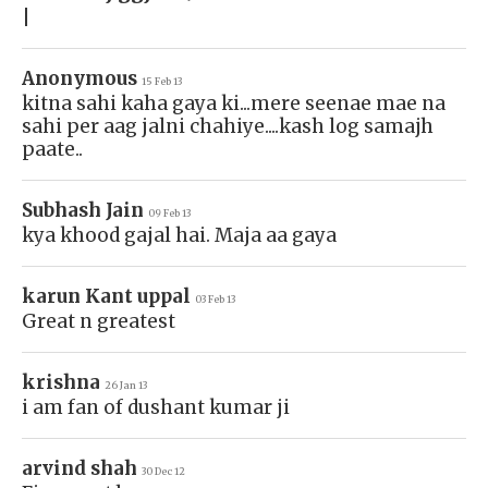
|
Anonymous
15 Feb 13
kitna sahi kaha gaya ki...mere seenae mae na
sahi per aag jalni chahiye....kash log samajh
paate..
Subhash Jain
09 Feb 13
kya khood gajal hai. Maja aa gaya
karun Kant uppal
03 Feb 13
Great n greatest
krishna
26 Jan 13
i am fan of dushant kumar ji
arvind shah
30 Dec 12