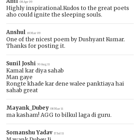
Anil
08 Apr 09
Highly inspirational.Kudos to the great poets
aho could ignite the sleeping souls.
Anshul
18 Mar 09
One of the nicest poem by Dushyant Kumar.
Thanks for posting it.
Sunil Joshi
30 Aug 11
Kamal kar diya sahab
Man gaye
Rongte khade kar dene walee panktiaya hai
sahab great
Mayank_Dubey
08 Mar 11
ma kasham! AGG to bilkul laga di guru.
Somanshu Yadav
17 Jul 11
Mayank Dubey Ji....