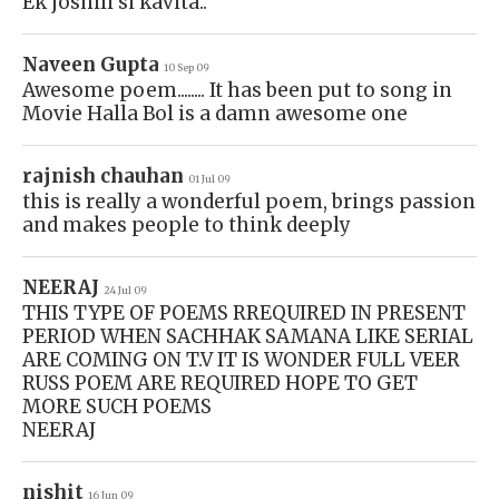
Ek joshili si kavita..
Naveen Gupta
10 Sep 09
Awesome poem........ It has been put to song in
Movie Halla Bol is a damn awesome one
rajnish chauhan
01 Jul 09
this is really a wonderful poem, brings passion
and makes people to think deeply
NEERAJ
24 Jul 09
THIS TYPE OF POEMS RREQUIRED IN PRESENT
PERIOD WHEN SACHHAK SAMANA LIKE SERIAL
ARE COMING ON T.V IT IS WONDER FULL VEER
RUSS POEM ARE REQUIRED HOPE TO GET
MORE SUCH POEMS
NEERAJ
nishit
16 Jun 09