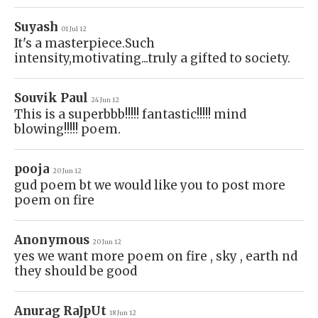
Suyash
01 Jul 12
It's a masterpiece.Such
intensity,motivating...truly a gifted to society.
Souvik Paul
24 Jun 12
This is a superbbb!!!!! fantastic!!!!! mind
blowing!!!!! poem.
pooja
20 Jun 12
gud poem bt we would like you to post more
poem on fire
Anonymous
20 Jun 12
yes we want more poem on fire , sky , earth nd
they should be good
Anurag RaJpUt
18 Jun 12