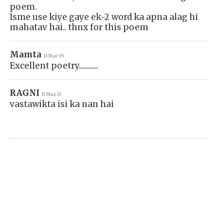
poem.
Isme use kiye gaye ek-2 word ka apna alag hi
mahatav hai.. thnx for this poem
Mamta
13 Mar 09
Excellent poetry.............
RAGNI
17 May 13
vastawikta isi ka nan hai