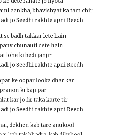
ko dete rahate jo nyota
aini aankha, bhavishyat ka tam chir
di jo Seedhi rakhte apni Reedh
 se badh takkar lete hain
 panv chunauti dete hain
i lohe ki bedi janjir
di jo Seedhi rakhte apni Reedh
ppar ke oopar looka dhar kar
 pranon ki baji par
t kar jo fir taka karte tir
di jo Seedhi rakhte apni Reedh
hai, dekhen kab tare anukool
ai kab tak bhadra, kab dikshool