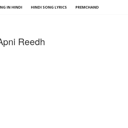
NG IN HINDI
HINDI SONG LYRICS
PREMCHAND
Apni Reedh