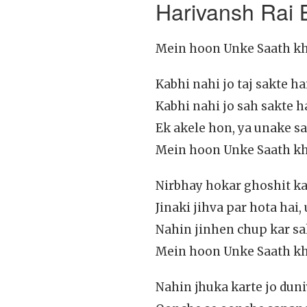
Harivansh Rai
Mein hoon Unke Saath kha
Kabhi nahi jo taj sakte h
Kabhi nahi jo sah sakte h
Ek akele hon, ya unake sa
Mein hoon Unke Saath kha
Nirbhay hokar ghoshit ka
Jinaki jihva par hota hai
Nahin jinhen chup kar sak
Mein hoon Unke Saath kha
Nahin jhuka karte jo dun