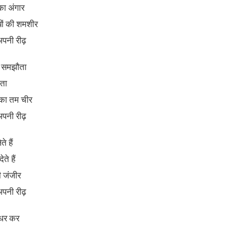
का अंगार
यों की शमशीर
अपनी रीढ़
ो समझौता
ोता
 का तम चीर
अपनी रीढ़
े हैं
ते हैं
ी जंजीर
अपनी रीढ़
 धर कर