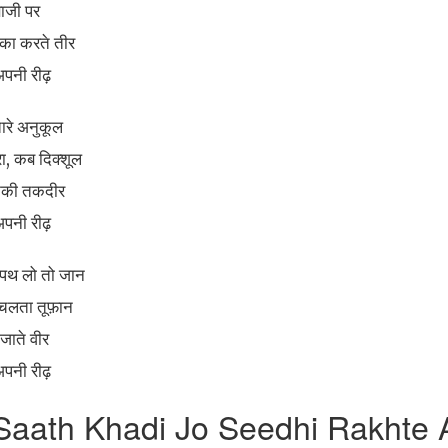
बाजी पर
ाका करते तीर
अपनी रीढ़
ारे अनुकूल
ा, कब दिक्शूल
उनकी तकदीर
अपनी रीढ़
 पथ लो तो जान
 चलता तूफ़ान
जाते वीर
अपनी रीढ़
aath Khadi Jo Seedhi Rakhte 