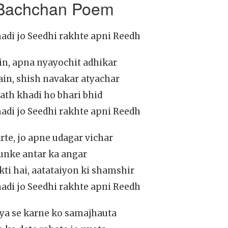
 Bachchan Poem
di jo Seedhi rakhte apni Reedh
ain, apna nyayochit adhikar
ain, shish navakar atyachar
ath khadi ho bhari bhid
di jo Seedhi rakhte apni Reedh
rte, jo apne udagar vichar
, unke antar ka angar
ti hai, aatataiyon ki shamshir
di jo Seedhi rakhte apni Reedh
iya se karne ko samajhauta