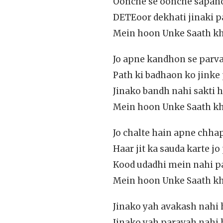
Oonche se oonche sapano 
DETEoor dekhati jinaki p
Mein hoon Unke Saath kha
Jo apne kandhon se parvat
Path ki badhaon ko jinke
Jinako bandh nahi sakti ha
Mein hoon Unke Saath kha
Jo chalte hain apne chha
Haar jit ka sauda karte jo
Kood udadhi mein nahi pala
Mein hoon Unke Saath kha
Jinako yah avakash nahi 
Jinako yah paravah nahi h