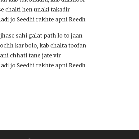
e chalti hen unaki takadir
di jo Seedhi rakhte apni Reedh
hase sahi galat path lo to jaan
ochh kar bolo, kab chalta toofan
ani chhati tane jate vir
di jo Seedhi rakhte apni Reedh