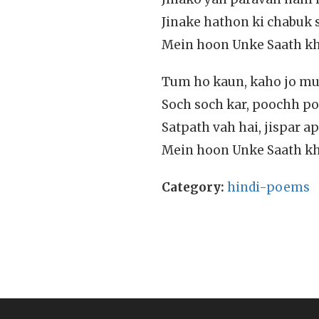
Jinake hathon ki chabuk s
Mein hoon Unke Saath kha
Tum ho kaun, kaho jo muj
Soch soch kar, poochh po
Satpath vah hai, jispar ap
Mein hoon Unke Saath kha
Category:
hindi-poems