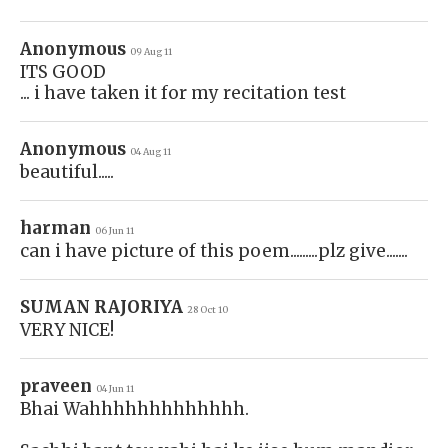
Anonymous
09 Aug 11
ITS GOOD
... i have taken it for my recitation test
Anonymous
04 Aug 11
beautiful.....
harman
06 Jun 11
can i have picture of this poem.........plz give.......
SUMAN RAJORIYA
28 Oct 10
VERY NICE!
praveen
04 Jun 11
Bhai Wahhhhhhhhhhhhh.