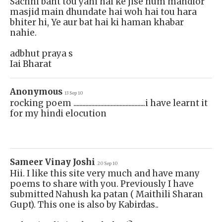
Sachhi bant tou yahi hai ke jise hum mandior
masjid main dhundate hai woh hai tou hara
bhiter hi, Ye aur bat hai ki haman khabar
nahie.
adbhut praya s
Iai Bharat
Anonymous
13 Sep 10
rocking poem ................................................i have learnt it
for my hindi elocution
Sameer Vinay Joshi
20 Sep 10
Hii. I like this site very much and have many
poems to share with you. Previously I have
submitted Nahush ka patan ( Maithili Sharan
Gupt). This one is also by Kabirdas..