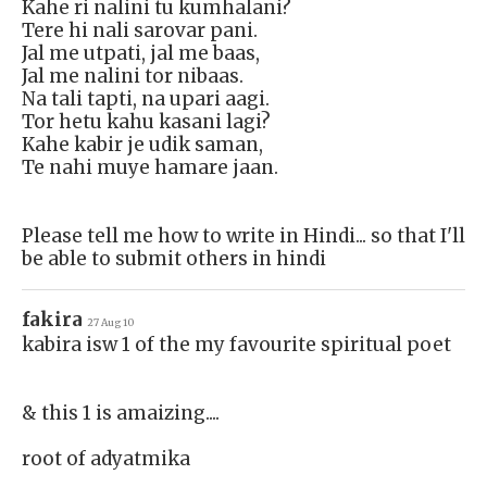
Kahe ri nalini tu kumhalani?
Tere hi nali sarovar pani.
Jal me utpati, jal me baas,
Jal me nalini tor nibaas.
Na tali tapti, na upari aagi.
Tor hetu kahu kasani lagi?
Kahe kabir je udik saman,
Te nahi muye hamare jaan.
Please tell me how to write in Hindi... so that I'll
be able to submit others in hindi
fakira
27 Aug 10
kabira isw 1 of the my favourite spiritual poet
& this 1 is amaizing....
root of adyatmika