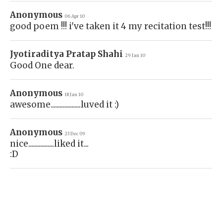
Anonymous
06 Apr 10
good poem !!! i've taken it 4 my recitation test!!!
Jyotiraditya Pratap Shahi
29 Jan 10
Good One dear.
Anonymous
18 Jan 10
awesome....................luved it :)
Anonymous
23 Dec 09
nice.................liked it...
:D