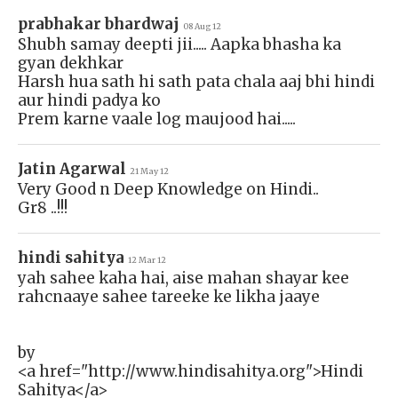
prabhakar bhardwaj
08 Aug 12
Shubh samay deepti jii..... Aapka bhasha ka
gyan dekhkar
Harsh hua sath hi sath pata chala aaj bhi hindi
aur hindi padya ko
Prem karne vaale log maujood hai.....
Jatin Agarwal
21 May 12
Very Good n Deep Knowledge on Hindi..
Gr8 ..!!!
hindi sahitya
12 Mar 12
yah sahee kaha hai, aise mahan shayar kee
rahcnaaye sahee tareeke ke likha jaaye
by
<a href="http://www.hindisahitya.org">Hindi
Sahitya</a>