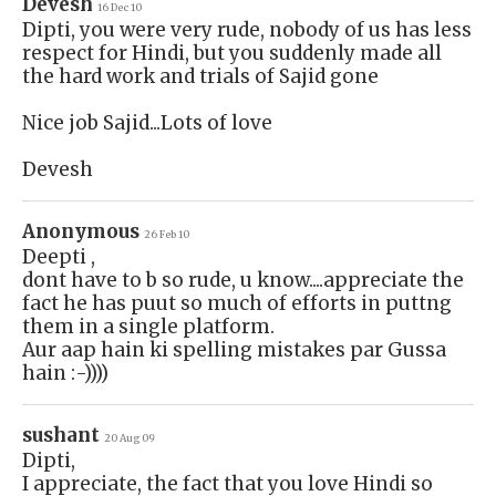
Devesh
16 Dec 10
Dipti, you were very rude, nobody of us has less
respect for Hindi, but you suddenly made all
the hard work and trials of Sajid gone
Nice job Sajid...Lots of love
Devesh
Anonymous
26 Feb 10
Deepti ,
dont have to b so rude, u know....appreciate the
fact he has puut so much of efforts in puttng
them in a single platform.
Aur aap hain ki spelling mistakes par Gussa
hain :-))))
sushant
20 Aug 09
Dipti,
I appreciate, the fact that you love Hindi so