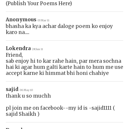
(Publish Your Poems Here)
Anonymous
03 Mar 11
bhasha ka kya achar daloge poem ko enjoy
karo na.....
Lokendra
28 Jun 11
Friend,
sab enjoy hi to kar rahe hain, par mera sochna
hai ki agar hum galti karte hain to hum me use
accept karne ki himmat bhi honi chahiye
sajid
06 May 10
thank u so muchh
pl join me on facebook--my id is -sajid1111 (
sajid Shaikh )