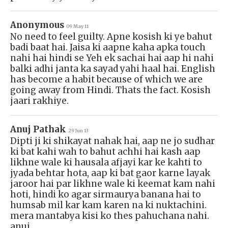
Anonymous
09 May 11
No need to feel guilty. Apne kosish ki ye bahut
badi baat hai. Jaisa ki aapne kaha apka touch
nahi hai hindi se Yeh ek sachai hai aap hi nahi
balki adhi janta ka sayad yahi haal hai. English
has become a habit because of which we are
going away from Hindi. Thats the fact. Kosish
jaari rakhiye.
Anuj Pathak
29 Jun 13
Dipti ji ki shikayat nahak hai, aap ne jo sudhar
ki bat kahi wah to bahut achhi hai kash aap
likhne wale ki hausala afjayi kar ke kahti to
jyada behtar hota, aap ki bat gaor karne layak
jaroor hai par likhne wale ki keemat kam nahi
hoti, hindi ko agar sirmaurya banana hai to
humsab mil kar kam karen na ki nuktachini.
mera mantabya kisi ko thes pahuchana nahi.
anuj