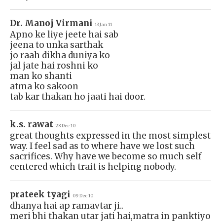
Dr. Manoj Virmani
13 Jan 11
Apno ke liye jeete hai sab
jeena to unka sarthak
jo raah dikha duniya ko
jal jate hai roshni ko
man ko shanti
atma ko sakoon
tab kar thakan ho jaati hai door.
k.s. rawat
28 Dec 10
great thoughts expressed in the most simplest
way. I feel sad as to where have we lost such
sacrifices. Why have we become so much self
centered which trait is helping nobody.
prateek tyagi
09 Dec 10
dhanya hai ap ramavtar ji..
meri bhi thakan utar jati hai,matra in panktiyo