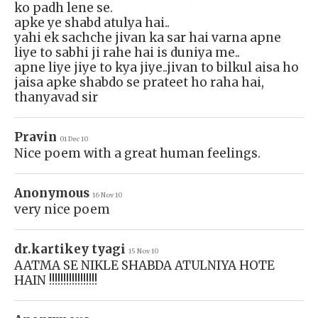
ko padh lene se.
apke ye shabd atulya hai..
yahi ek sachche jivan ka sar hai varna apne
liye to sabhi ji rahe hai is duniya me..
apne liye jiye to kya jiye..jivan to bilkul aisa ho
jaisa apke shabdo se prateet ho raha hai,
thanyavad sir
Pravin
01 Dec 10
Nice poem with a great human feelings.
Anonymous
16 Nov 10
very nice poem
dr.kartikey tyagi
15 Nov 10
AATMA SE NIKLE SHABDA ATULNIYA HOTE
HAIN !!!!!!!!!!!!!!!!!