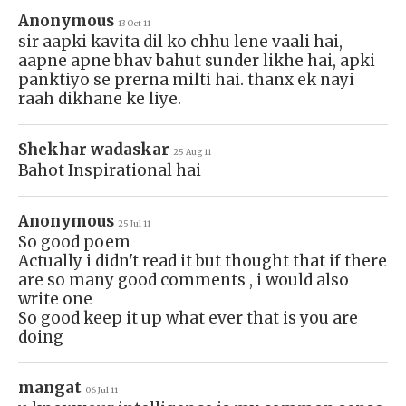
Anonymous
13 Oct 11
sir aapki kavita dil ko chhu lene vaali hai,
aapne apne bhav bahut sunder likhe hai, apki
panktiyo se prerna milti hai. thanx ek nayi
raah dikhane ke liye.
Shekhar wadaskar
25 Aug 11
Bahot Inspirational hai
Anonymous
25 Jul 11
So good poem
Actually i didn't read it but thought that if there
are so many good comments , i would also
write one
So good keep it up what ever that is you are
doing
mangat
06 Jul 11