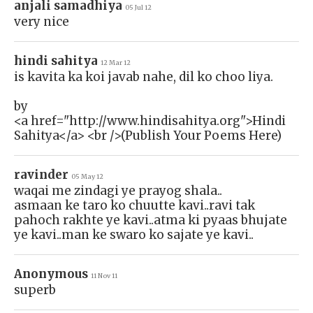
anjali samadhiya
05 Jul 12
very nice
hindi sahitya
12 Mar 12
is kavita ka koi javab nahe, dil ko choo liya.
by
<a href="http://www.hindisahitya.org">Hindi
Sahitya</a> <br />(Publish Your Poems Here)
ravinder
05 May 12
waqai me zindagi ye prayog shala..
asmaan ke taro ko chuutte kavi..ravi tak
pahoch rakhte ye kavi..atma ki pyaas bhujate
ye kavi..man ke swaro ko sajate ye kavi..
Anonymous
11 Nov 11
superb