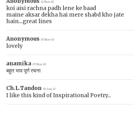
Anonymous
12 Nov 10
koi aisi rachna padh lene ke baad
maine aksar dekha hai mere shabd kho jate
hain....great lines
Anonymous
07 Nov 10
lovely
anamika
07 Nov 10
बहुत भाव पूर्ण रचना
Ch.L.Tandon
05 Jan 12
I like this kind of Inspirational Poetry...