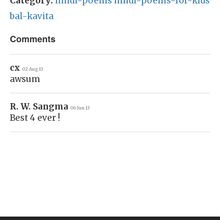
Category:
hindi-poems
hindi-poems-for-kids
bal-kavita
Comments
cx
02 Aug 13
awsum
R. W. Sangma
06 Jun 13
Best 4 ever !