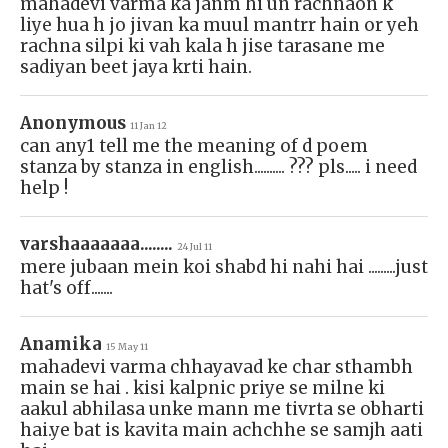
mahadevi varma ka janm hi un rachnaon k
liye hua h jo jivan ka muul mantrr hain or yeh
rachna silpi ki vah kala h jise tarasane me
sadiyan beet jaya krti hain.
Anonymous
11 Jan 12
can any1 tell me the meaning of d poem
stanza by stanza in english.......... ??? pls..... i need
help !
varshaaaaaaa........
24 Jul 11
mere jubaan mein koi shabd hi nahi hai .........just
hat's off.......
Anamika
15 May 11
mahadevi varma chhayavad ke char sthambh
main se hai . kisi kalpnic priye se milne ki
aakul abhilasa unke mann me tivrta se obharti
hai.ye bat is kavita main achchhe se samjh aati