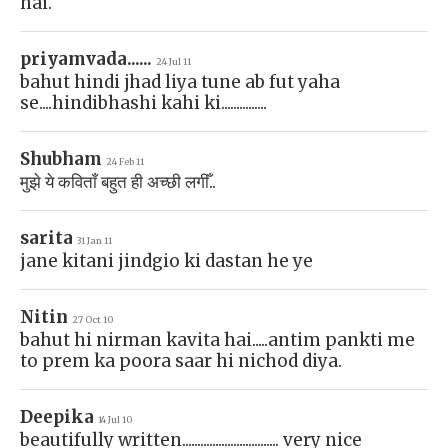
hai.
priyamvada......
24 Jul 11
bahut hindi jhad liya tune ab fut yaha
se....hindibhashi kahi ki...............
Shubham
24 Feb 11
मुझे ये कविताँ बहुत ही अच्छी लगीँ..
sarita
31 Jan 11
jane kitani jindgio ki dastan he ye
Nitin
27 Oct 10
bahut hi nirman kavita hai.....antim pankti me
to prem ka poora saar hi nichod diya.
Deepika
14 Jul 10
beautifully written................................ very nice