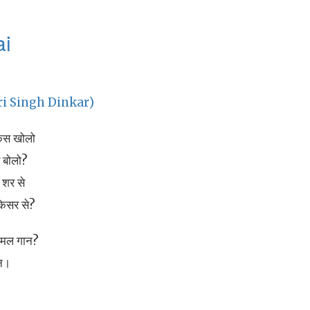
ai
ari Singh Dinkar)
 कस खोलो
े बोलो?
 शर से
 केसर से?
कोमल गान?
ान।