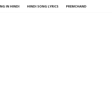
NG IN HINDI
HINDI SONG LYRICS
PREMCHAND