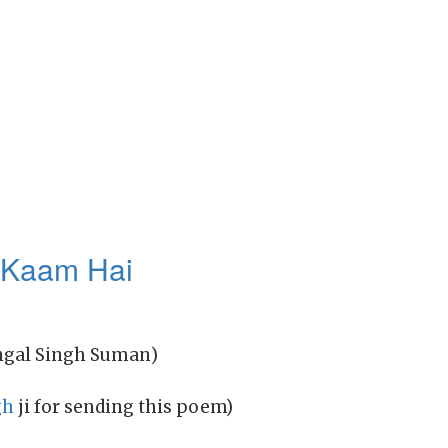
 Kaam Hai
vMangal Singh Suman)
gh
ji for sending this poem)