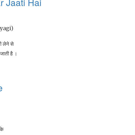
 Jaati Hai
Tyagi)
 लेने से
 जाती है ।
e
के