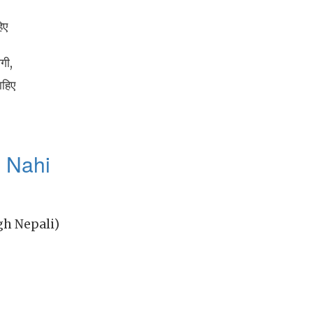
िए
गी,
ाहिए
 Nahi
ingh Nepali)