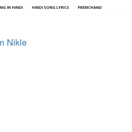
NG IN HINDI
HINDI SONG LYRICS
PREMCHAND
m Nikle