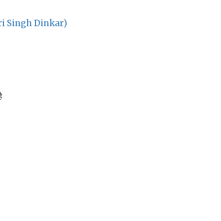
ari Singh Dinkar)
ै